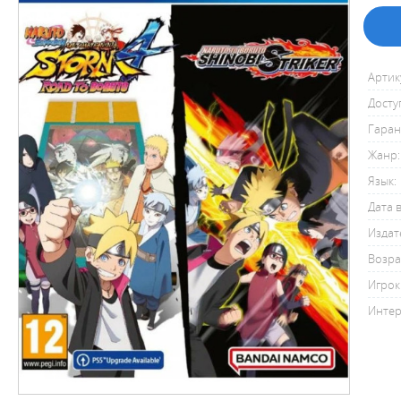
Артик
Досту
Гаран
Жанр:
Язык:
Дата 
Издат
Возра
Игрок
Интер