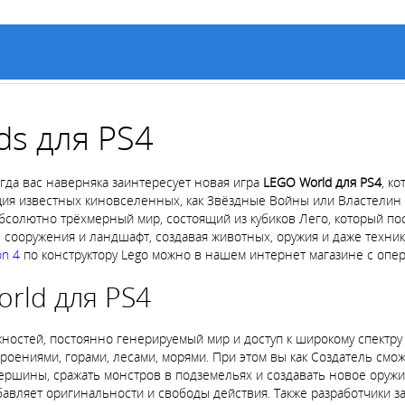
ds для PS4
огда вас наверняка заинтересует новая игра
LEGO World для PS4
, к
ация известных киновселенных, как Звёздные Войны или Властелин 
солютно трёхмерный мир, состоящий из кубиков Лего, который пос
е сооружения и ландшафт, создавая животных, оружия и даже техн
on 4
по конструктору Lego можно в нашем интернет магазине с опер
rld для PS4
остей, постоянно генерируемый мир и доступ к широкому спектру 
троениями, горами, лесами, морями. При этом вы как Создатель смо
ершины, сражать монстров в подземельях и создавать новое оружи
обавляет оригинальности и свободы действия. Также разработчики з