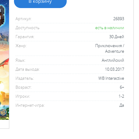
В корзину
Артикул:
26893
Доступность
есть в наличии
Гарантия:
30 Дней
Жанр:
Приключения /
Adventure
Язык:
Английский
Дата выхода:
10.03.2017
Издатель:
WB Interactive
Возраст:
6+
Игроки:
1-2
Интернет-игра:
Да