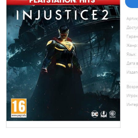
Артик
Досту
Гаран
Жанр:
Язык:
Дата 
Издат
Возра
Игрок
Интер