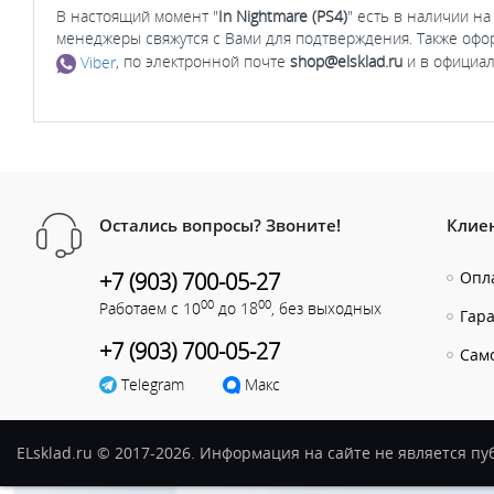
В настоящий момент "
In Nightmare (PS4)
" есть в наличии на
менеджеры свяжутся с Вами для подтверждения. Также офо
Viber
, по электронной почте
shop@elsklad.ru
и в официал
Остались вопросы? Звоните!
Клие
+7 (903) 700-05-27
Опла
00
00
Работаем с 10
до 18
, без выходных
Гар
+7 (903) 700-05-27
Сам
Telegram
Макс
ELsklad.ru © 2017-2026. Информация на сайте не является п