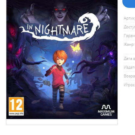
Артик
Досту
Гаран
Жанр:
Дата 
Издат
Возра
Игрок