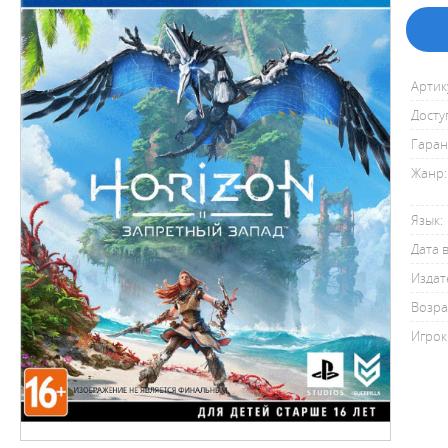
Артик
Досту
Гаран
Жанр:
Язык:
Дата 
Издат
Возра
Игрок