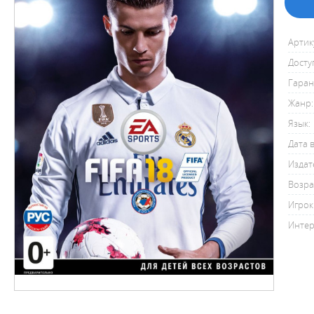
Артик
Досту
Гаран
Жанр:
Язык:
Дата 
Издат
Возра
Игрок
Интер