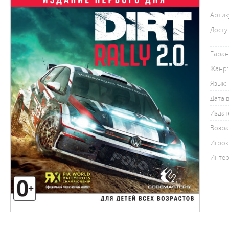
Артик
Досту
Гаран
Жанр:
Язык:
Дата 
Издат
Возра
Игрок
Интер