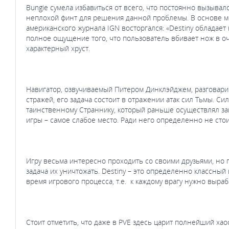
Bungie сумела избавиться от всего, что постоянно вызыва
неплохой финт для решения данной проблемы. В основе мех
американского журнала IGN восторгался: «Destiny обладает
полное ощущение того, что пользователь вбивает нож в о
характерный хруст.
Навигатор, озвучиваемый Питером Динклэйджем, разговарива
стражей, его задача состоит в отражении атак сил Тьмы. С
таинственному Страннику, который раньше осуществлял защи
игры – самое слабое место. Ради него определенно не стои
Игру весьма интересно проходить со своими друзьями, но 
задача их уничтожать. Destiny – это определенно классный
время игрового процесса, т.е. к каждому врагу нужно выраб
Стоит отметить, что даже в PVE здесь царит полнейший ха