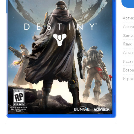
Артик
Досту
Жанр:
Язык:
Дата 
Издат
Возра
Игрок