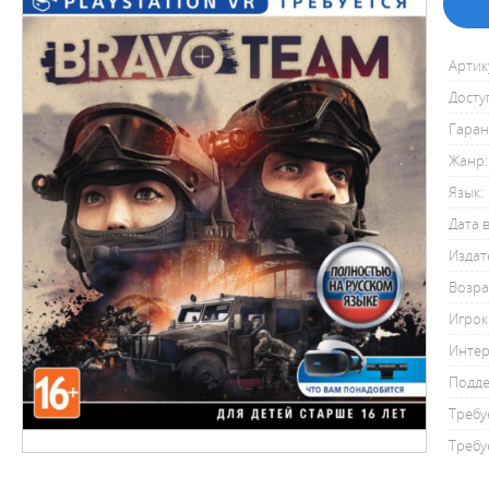
Артик
Досту
Гаран
Жанр:
Язык:
Дата 
Издат
Возра
Игрок
Интер
Подде
Требуе
Требуе