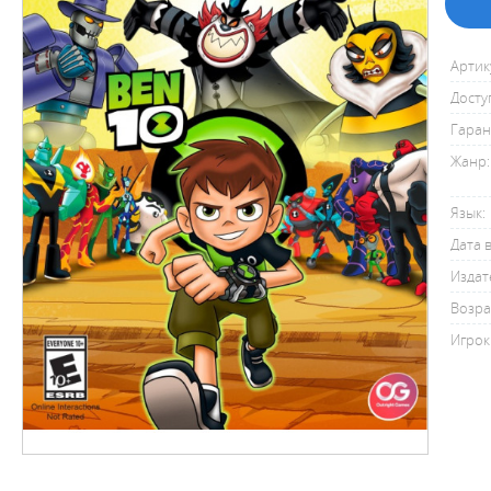
Артик
Досту
Гаран
Жанр:
Язык:
Дата 
Издат
Возра
Игрок