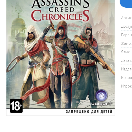
Артик
Досту
Гаран
Жанр:
Язык:
Дата 
Издат
Возра
Игрок