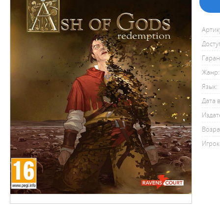
Артик
Досту
Гаран
Жанр:
Язык:
Дата 
Издат
Возра
Игрок