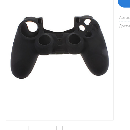
Артик
Досту