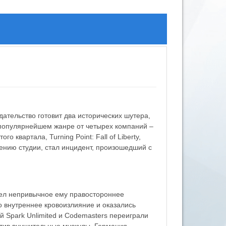
ательство готовит два исторических шутера,
популярнейшем жанре от четырех компаний –
квартала, Turning Point: Fall of Liberty,
ению студии, стал инцидент, произошедший с
учел непривычное ему правостороннее
о внутреннее кровоизлияние и оказались
й Spark Unlimited и Codemasters переиграли
астив внушительные мускулы, Германия