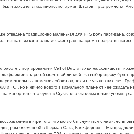
 были захвачены молниеносно, армия Штатов – разгромлена. Амер
ушке отведена традиционно маленькая для FPS роль партизана, с
та: выгнать из капиталистического рая, на время превратившегося 
 работе с портированием Call of Duty и глядя на скриншоты, можно
цэффектов и строгой сюжетной линией. На выбор игроку будет п
периментальных немецких образцов, так и не увидевших свет. Графи
60 и PC), но и ничего нового в визуальном плане от нее ожидать не
а манер того, что будет в Crysis, она бы обязательно упомянула 
воссозданием в игре того, что могло бы случиться с нами, если бы
студии, расположенной в Шэрман Оакс, Калифорния. – Мы предложи
 Liberty от других игр жанра FPS, покажем нечто совершенно новое