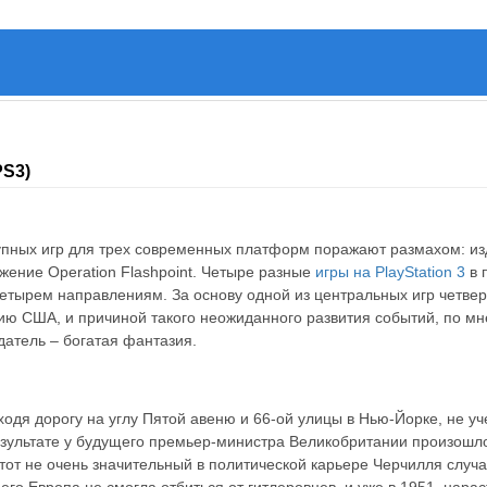
PS3)
упных игр для трех современных платформ поражают размахом: изд
жение Operation Flashpoint. Четыре разные
игры на PlayStation 3
в 
ырем направлениям. За основу одной из центральных игр четвертого 
ию США, и причиной такого неожиданного развития событий, по мн
датель – богатая фантазия.
ходя дорогу на углу Пятой авеню и 66-ой улицы в Нью-Йорке, не 
результате у будущего премьер-министра Великобритании произошл
от не очень значительный в политической карьере Черчилля случа
него Европа не смогла отбиться от гитлеровцев, и уже в 1951, нар