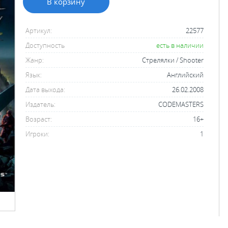
В корзину
Артикул:
22577
Доступность
есть в наличии
Жанр:
Стрелялки / Shooter
Язык:
Английский
Дата выхода:
26.02.2008
Издатель:
CODEMASTERS
Возраст:
16+
Игроки:
1