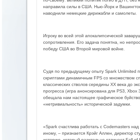
направила силы в США. Нью-Йорк и Вашингтон
наводнили немецкие дирижабли и самолеты.
Игроку во всей этой апокалипсической завар
сопротивления. Его задача понятна, но непрос
победу США во Второй мировой войне.
Судя по предыдущему опыту Spark Unlimited по
скриптами динамичным FPS со множеством спе
классических стволов середины XX века до экс
прогресса (игра анонсирована для PS3, Xbox 3
обещала нам настоящее графическое буйство, н
«нетривиальность» исторической задумки.
«Spark счастлива работать с Codemasters над 
иному, – признается Крэйг Аллен, директор 
историю, который разительно отличает Fall of