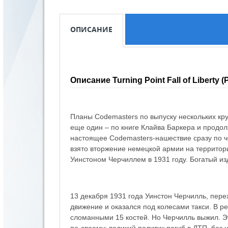
ОПИСАНИЕ
Описание Turning Point Fall of Liberty (
Планы Codemasters по выпуску нескольких кр
еще один – по книге Клайва Баркера и продол
настоящее Codemasters-нашествие сразу по чет
взято вторжение немецкой армии на территор
Уинстоном Черчиллем в 1931 году. Богатый из
13 декабря 1931 года Уинстон Черчилль, пере
движение и оказался под колесами такси. В 
сломанными 15 костей. Но Черчилль выжил. Эт
по-своему: великий политик погиб в ДТП, без 