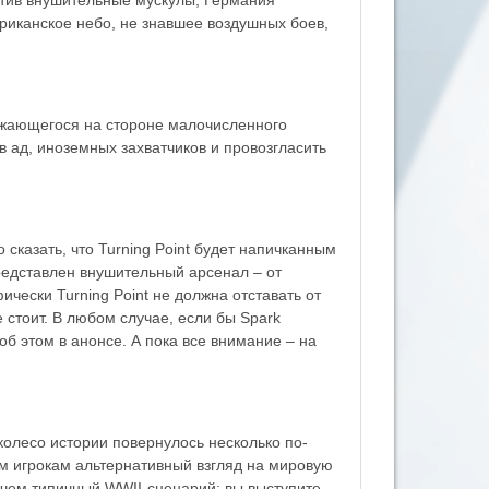
иканское небо, не знавшее воздушных боев,
ражающегося на стороне малочисленного
в ад, иноземных захватчиков и провозгласить
 сказать, что Turning Point будет напичканным
редставлен внушительный арсенал – от
чески Turning Point не должна отставать от
 стоит. В любом случае, если бы Spark
об этом в анонсе. А пока все внимание – на
 колесо истории повернулось несколько по-
м игрокам альтернативный взгляд на мировую
, чем типичный WWII-сценарий: вы выступите