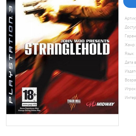
Артик
Досту
Гаран
Жанр:
Язык:
Дата 
Издат
Возра
Игрок
Интер