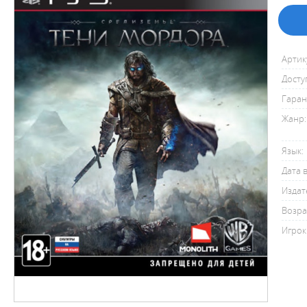
Артик
Досту
Гаран
Жанр:
Язык:
Дата 
Издат
Возра
Игрок