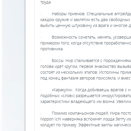
труда.
· Наборы приемов. Специальные апгрейды, и
каждом оружие и заклятии есть два свободны
выбить ценную штуковину из врага и многое д
· Возможность сочетать, менять, усовершен
примером того, когда отсутствие проработан
противника.
· Боссы. Нир сталкивается с порождениями и
голова идёт кругом, первое знакомство вызыва
состоят из нескольких этапов. Исполины при
под конец фантазия авторов поиссякла, и вме
· «Каракули». Когда добиваешь врагов с них
подобных «слов») разрешается инкрустировать 
характеристики владеющего им воина. Увеличи
· Помимо компаньонов-людей, Нира постоянн
Nippon Ichi наверняка вспомнят лорда Зетту и
колдует по приказу. Эффектные залпы магичес