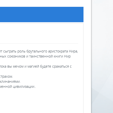
ит сыграть роль брутального аристократа Нира,
нных союзников и таинственной книги Нир
пока вы мечом и магией будете сражаться с
 страхом.
заклинаниями.
менной цивилизации..