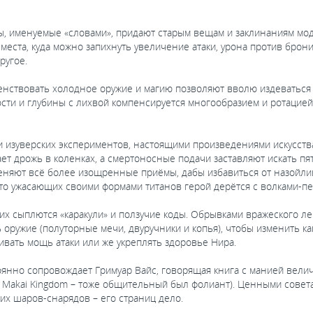
менуемые «словами», придают старым вещам и заклинаниям модн
х места, куда можно запихнуть увеличение атаки, урона против бр
ругое.
ствовать холодное оружие и магию позволяют вволю издеваться н
ности и глубины с лихвой компенсируется многообразием и ротацие
зуверских экспериментов, настоящими произведениями искусства
ет дрожь в коленках, а смертоносные подачи заставляют искать пя
меняют всё более изощренные приёмы, дабы избавиться от назойли
сто ужасающих своими формами титанов герой дерётся с волками-п
 сыплются «каракули» и ползучие коды. Обрывками вражеского лек
оружие (полуторные мечи, двуручники и копья), чтобы изменить ка
вать мощь атаки или же укреплять здоровье Нира.
о сопровождает Гримуар Вайс, говорящая книга с манией величи
з Makai Kingdom – тоже общительный был фолиант). Ценными совета
ких шаров-снарядов – его страниц дело.