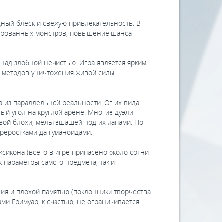
ый блеск и свежую привлекательность. В
онированных монстров, повышение шанса
ад злобной нечистью. Игра является ярким
й методов уничтожения живой силы
 из параллельной реальности. От их вида
тый угол на круглой арене. Многие дуэли
вой блохи, мельтешащей под их лапами. Но
ереростками да гуманоидами.
сикона (всего в игре припасено около сотни
к параметры самого предмета, так и
я и плохой памятью (поклонники творчества
ми Гримуар, к счастью, не ограничивается: