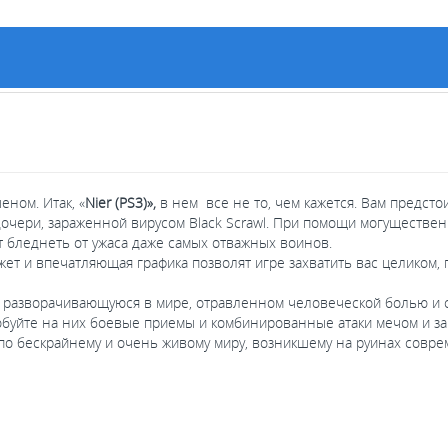
еном. Итак, «
Nier (PS3)»,
в нем все не то, чем кажется. Вам предсто
дочери, зараженной вирусом Black Scrawl. При помощи могуществе
ют бледнеть от ужаса даже самых отважных воинов.
ет и впечатляющая графика позволят игре захватить вас целиком, 
, разворачивающуюся в мире, отравленном человеческой болью и
обуйте на них боевые приемы и комбинированные атаки мечом и 
по бескрайнему и очень живому миру, возникшему на руинах совре