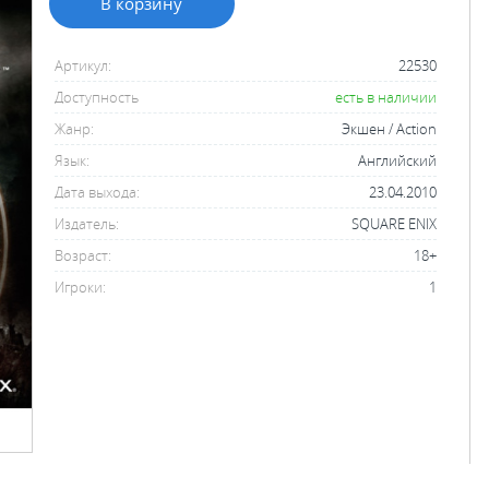
В корзину
Артикул:
22530
Доступность
есть в наличии
Жанр:
Экшен / Action
Язык:
Английский
Дата выхода:
23.04.2010
Издатель:
SQUARE ENIX
Возраст:
18+
Игроки:
1