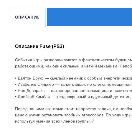
ОПИСАНИЕ
Описание Fuse (PS3)
События игры разворачиваются в фантастическом будущем
работающими, как один сильный и четкий механизм. Неп
• Далтон Брукс — смелый наемник с особым энергетическ
• Изабелль Синклер — талантливая, но слегка помешанная
• Ная Деверакс — натренированная взломщица и похитите
• Джейкоб Кимбли — хладнокровный и вдумчивый детектив,
Перед нашими агентами стоит непростая задача, им необхо
ценою жизни остановить злобных агрессоров. По ходу игры
?
используя умения всех членов группы.