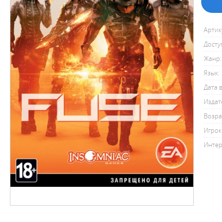
Артик
Досту
Жанр:
Язык:
Дата 
Издат
Возра
Игрок
Интер