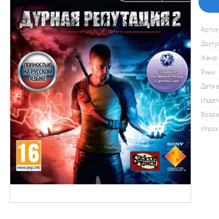
Артик
Досту
Жанр:
Язык:
Дата 
Издат
Возра
Игрок