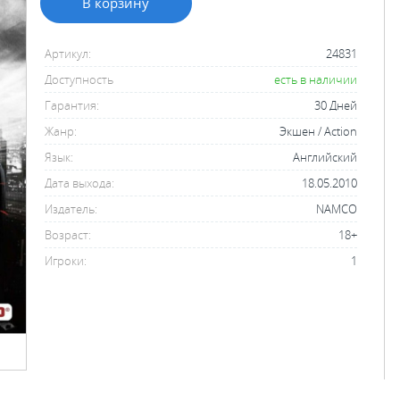
В корзину
Артикул:
24831
Доступность
есть в наличии
Гарантия:
30 Дней
Жанр:
Экшен / Action
Язык:
Английский
Дата выхода:
18.05.2010
Издатель:
NAMCO
Возраст:
18+
Игроки:
1