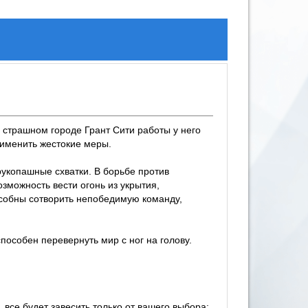
В страшном городе Грант Сити работы у него
рименить жестокие меры.
 рукопашные схватки. В борьбе против
зможность вести огонь из укрытия,
пособны сотворить непобедимую команду,
пособен перевернуть мир с ног на голову.
все будет завесить только от вашего выбора;