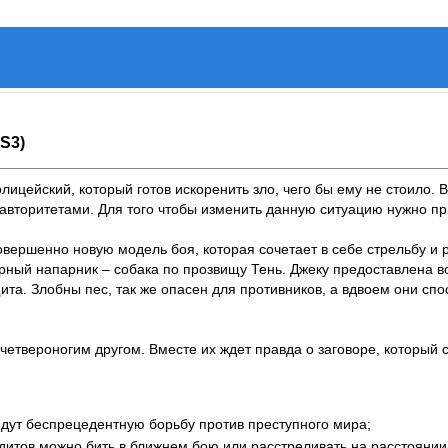
PS3)
лицейский, который готов искоренить зло, чего бы ему не стоило. 
авторитетами. Для того чтобы изменить данную ситуацию нужно п
е совершенно новую модель боя, которая сочетает в себе стрельбу и
рный напарник – собака по прозвищу Тень. Джеку предоставлена во
щита. Злобны пес, так же опасен для противников, а вдвоем они с
четвероногим другом. Вместе их ждет правда о заговоре, который с
ведут беспрецедентную борьбу против преступного мира;
итов можно бить в ближнем бою или расстреливать на расстоянии, 