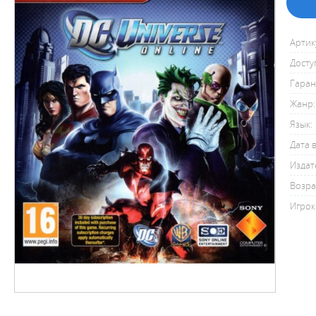
Артик
Досту
Гаран
Жанр:
Язык:
Дата 
Издат
Возра
Игрок