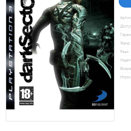
Артик
Досту
Гаран
Жанр:
Язык:
Издат
Возра
Игрок