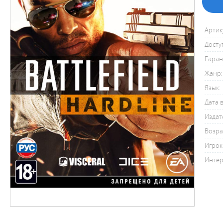
Артик
Досту
Гаран
Жанр:
Язык:
Дата 
Издат
Возра
Игрок
Интер