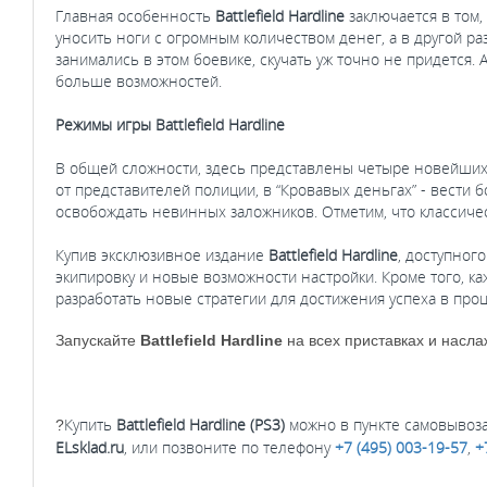
Главная особенность
Battlefield Hardline
заключается в том,
уносить ноги с огромным количеством денег, а в другой ра
занимались в этом боевике, скучать уж точно не придется
больше возможностей.
Режимы игры Battlefield Hardline
В общей сложности, здесь представлены четыре новейших 
от представителей полиции, в “Кровавых деньгах” - вести б
освобождать невинных заложников. Отметим, что классич
Купив эксклюзивное издание
Battlefield Hardline
, доступног
экипировку и новые возможности настройки. Кроме того, к
разработать новые стратегии для достижения успеха в про
Запускайте
Battlefield Hardline
на всех приставках и насла
Купить
Battlefield Hardline (PS3)
можно в пункте самовывоза,
?
ELsklad.ru
, или позвоните по телефону
+7 (495) 003-19-57
,
+