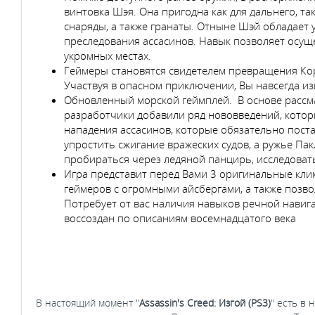
винтовка Шэя. Она пригодна как для дальнего, та
снаряды, а также гранаты. Отныне Шэй обладает
преследования ассасинов. Навык позволяет осуще
укромных местах.
Геймеры становятся свидетелем превращения Кор
Участвуя в опасном приключении, Вы навсегда из
Обновленный морской геймплей. В основе рассма
разработчики добавили ряд нововведений, котор
нападения ассасинов, которые обязательно пост
упростить сжигание вражеских судов, а ружье Па
пробираться через ледяной панцирь, исследовать
Игра представит перед Вами 3 оригинальные кли
геймеров с огромными айсбергами, а также позво
Потребует от вас наличия навыков речной навиг
воссоздан по описаниям восемнадцатого века
В настоящий момент "
Assassin's Creed: Изгой (PS3)
" есть в 