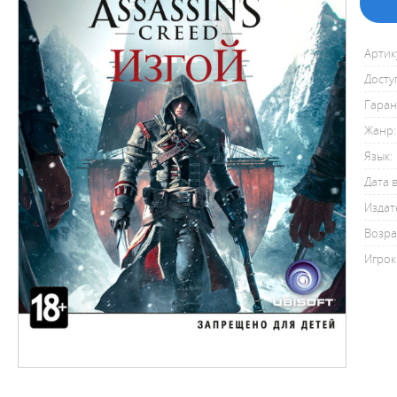
Артик
Досту
Гаран
Жанр:
Язык:
Дата 
Издат
Возра
Игрок