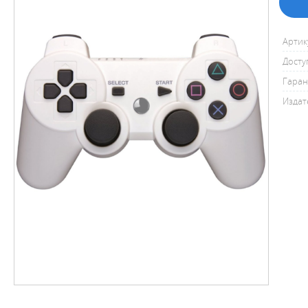
Артик
Досту
Гаран
Издат