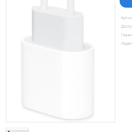
Артик
Досту
Гаран
Издат