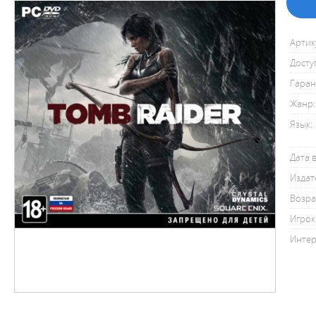
Артик
Досту
Гаран
Жанр:
Язык:
Дата 
Издат
Возра
Игрок
Интер