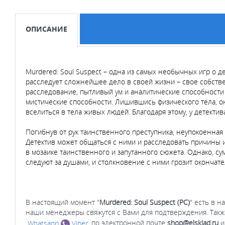
ОПИСАНИЕ
Murdered: Soul Suspect – одна из самых необычных игр о д
расследует сложнейшее дело в своей жизни – свое собств
расследование, пытливый ум и аналитические способности
мистические способности. Лишившись физического тела, он
вселиться в тела живых людей. Благодаря этому, у детекти
Погибнув от рук таинственного преступника, неупокоенная
Детектив может общаться с ними и расследовать причины
в мозаике таинственного и запутанного сюжета. Однако, с
следуют за душами, и столкновение с ними грозит окончат
В настоящий момент "
Murdered: Soul Suspect (PC)
" есть в н
наши менеджеры свяжутся с Вами для подтверждения. Такж
Whatsapp
Viber
, по электронной почте
shop@elsklad.ru
и