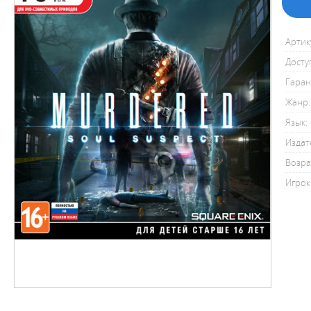
Артик
Досту
Гаран
Жанр:
Язык:
Издат
Возра
Игрок