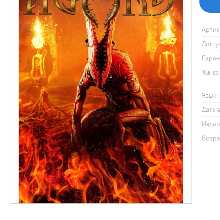
Артик
Досту
Гаран
Жанр:
Язык:
Дата 
Издат
Возра