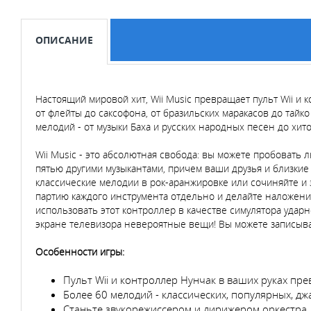
ОПИСАНИЕ
Настоящий мировой хит, Wii Music превращает пульт Wii и
от флейты до саксофона, от бразильских маракасов до тайк
мелодий - от музыки Баха и русских народных песен до хи
Wii Music - это абсолютная свобода: вы можете пробовать 
пятью другими музыкантами, причем ваши друзья и близкие м
классические мелодии в рок-аранжировке или сочиняйте и 
партию каждого инструмента отдельно и делайте наложение.
использовать этот контроллер в качестве симулятора ударн
экране телевизора невероятные вещи! Вы можете записыват
Особенности игры:
Пульт Wii и контроллер Нунчак в ваших руках пре
Более 60 мелодий - классических, популярных, дж
Станьте звукорежиссером и дирижером оркестра.