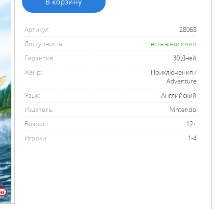
В корзину
Артикул:
28068
Доступность
есть в наличии
Гарантия:
30 Дней
Жанр:
Приключения /
Adventure
Язык:
Английский
Издатель:
Nintendo
Возраст:
12+
Игроки:
1-4