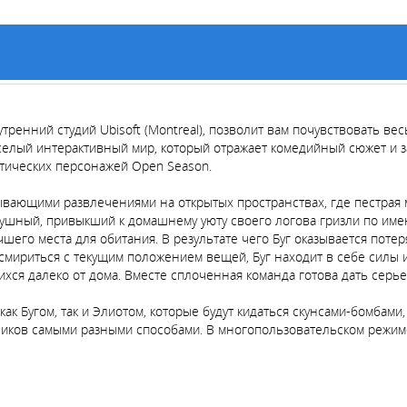
утренний студий Ubisoft (Montreal), позволит вам почувствовать в
селый интерактивный мир, который отражает комедийный сюжет и з
тических персонажей Open Season.
ывающими развлечениями на открытых пространствах, где пестрая 
шный, привыкший к домашнему уюту своего логова гризли по имен
шего места для обитания. В результате чего Буг оказывается потер
ы смириться с текущим положением вещей, Буг находит в себе силы
ихся далеко от дома. Вместе сплоченная команда готова дать сер
ак Бугом, так и Элиотом, которые будут кидаться скунсами-бомбам
ников самыми разными способами. В многопользовательском режим