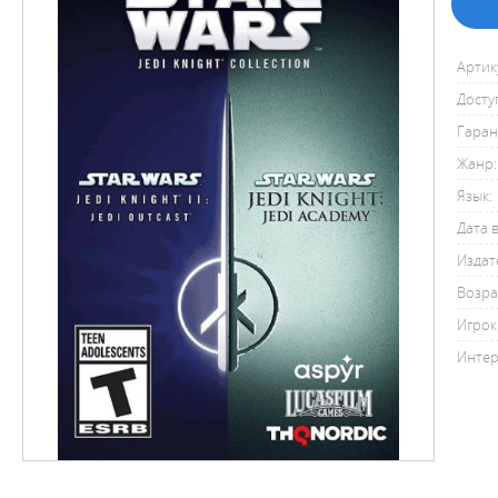
Артик
Досту
Гаран
Жанр:
Язык:
Дата 
Издат
Возра
Игрок
Интер