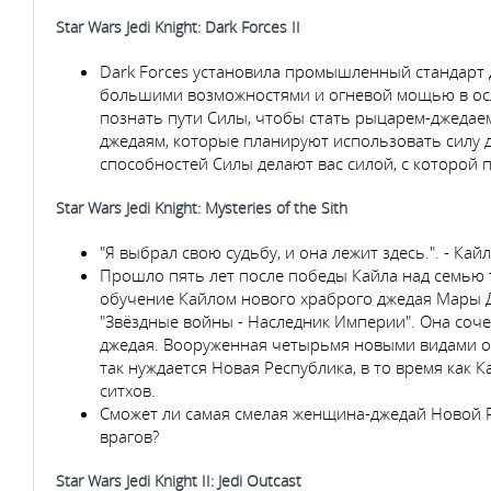
Star Wars Jedi Knight: Dark Forces II
Dark Forces установила промышленный стандарт д
большими возможностями и огневой мощью в осл
познать пути Силы, чтобы стать рыцарем-джедаем
джедаям, которые планируют использовать силу д
способностей Силы делают вас силой, с которой п
Star Wars Jedi Knight: Mysteries of the Sith
"Я выбрал свою судьбу, и она лежит здесь.". - Кай
Прошло пять лет после победы Кайла над семью 
обучение Кайлом нового храброго джедая Мары 
"Звёздные войны - Наследник Империи". Она соч
джедая. Вооруженная четырьмя новыми видами о
так нуждается Новая Республика, в то время как 
ситхов.
Сможет ли самая смелая женщина-джедай Новой Ре
врагов?
Star Wars Jedi Knight II: Jedi Outcast