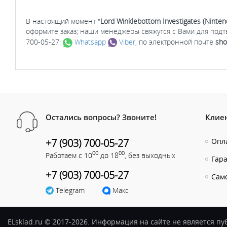
В настоящий момент "
Lord Winklebottom Investigates (Ninten
оформите заказ; наши менеджеры свяжутся с Вами для под
700-05-27:
Whatsapp
Viber
, по электронной почте
sho
Остались вопросы? Звоните!
Клие
+7 (903) 700-05-27
Опла
00
00
Работаем с 10
до 18
, без выходных
Гар
+7 (903) 700-05-27
Сам
Telegram
Макс
ELsklad.ru © 2017-2026. Информация на сайте не является п