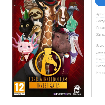
Артик
Досту
Гаран
Жанр:
Язык:
Дата 
Издат
Возра
Игрок