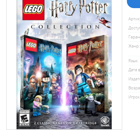
Артик
Досту
Гаран
Жанр:
Язык:
Дата 
Издат
Возра
Игрок