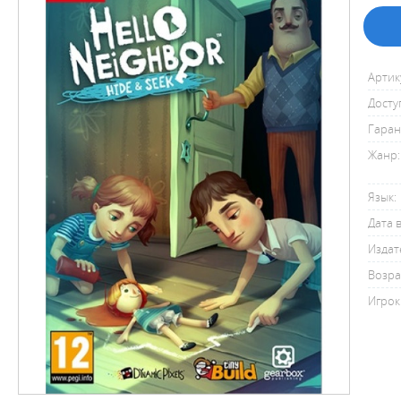
Артик
Досту
Гаран
Жанр:
Язык:
Дата 
Издат
Возра
Игрок