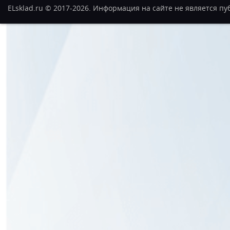
ELsklad.ru © 2017-2026. Информация на сайте не является п