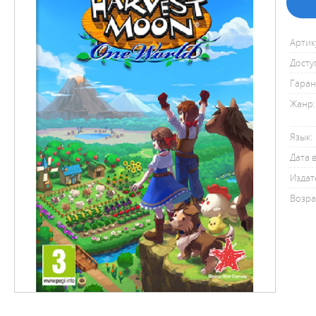
Артик
Досту
Гаран
Жанр:
Язык:
Дата 
Издат
Возра