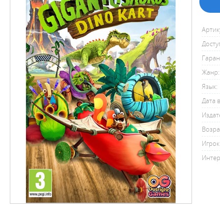
Артик
Досту
Гаран
Жанр:
Язык:
Дата 
Издат
Возра
Игрок
Интер