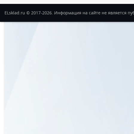
ELsklad.ru © 2017-2026. Информация на сайте не является п