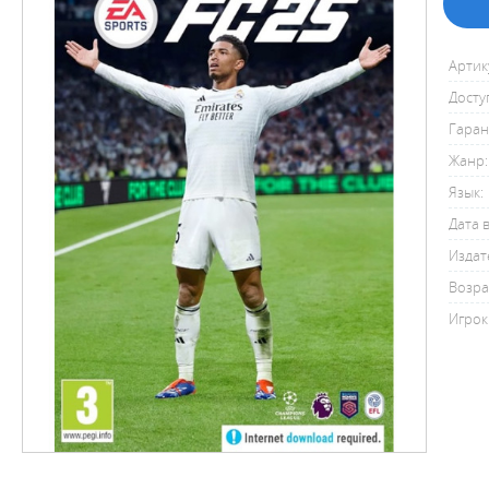
Артик
Досту
Гаран
Жанр:
Язык:
Дата 
Издат
Возра
Игрок