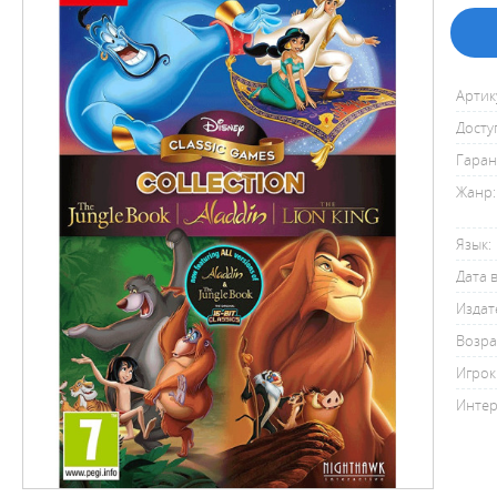
Артик
Досту
Гаран
Жанр:
Язык:
Дата 
Издат
Возра
Игрок
Интер