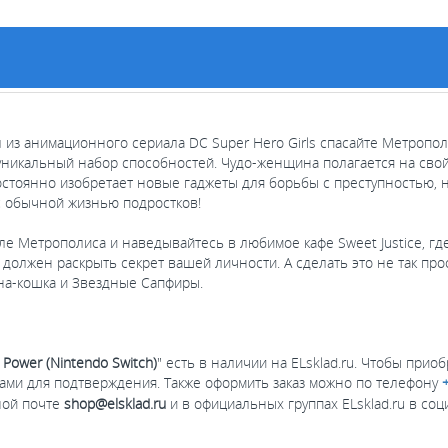
 из анимационного сериала DC Super Hero Girls спасайте Метропол
 уникальный набор способностей. Чудо-женщина полагается на свой
остоянно изобретает новые гаджеты для борьбы с преступностью, н
с обычной жизнью подростков!
ле Метрополиса и наведывайтесь в любимое кафе Sweet Justice, гд
е должен раскрыть секрет вашей личности. А сделать это не так пр
ина-кошка и Звездные Сапфиры.
 Power (Nintendo Switch)
" есть в наличии на ELsklad.ru. Чтобы прио
Вами для подтверждения. Также оформить заказ можно по телефону
ной почте
shop@elsklad.ru
и в официальных группах ELsklad.ru в со