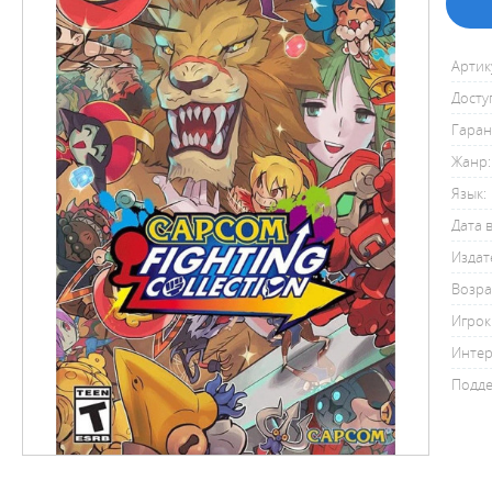
Артик
Досту
Гаран
Жанр:
Язык:
Дата 
Издат
Возра
Игрок
Интер
Подде