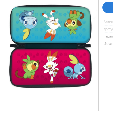
Артик
Досту
Гаран
Издат