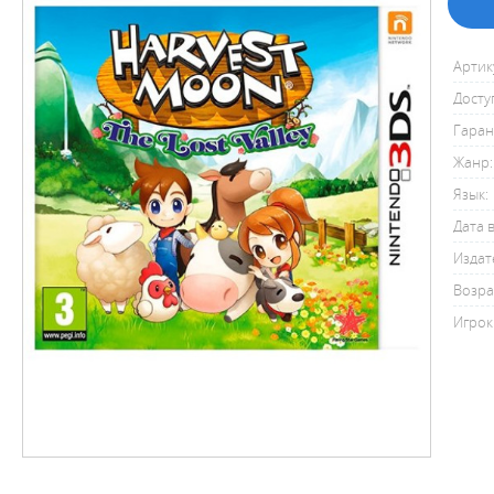
Артик
Досту
Гаран
Жанр:
Язык:
Дата 
Издат
Возра
Игрок